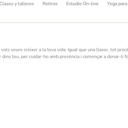
Clases y talleres
Retiros
Estudio On-line
Yoga para
ols veure créixer a la teva vida
. Igual que una llavor, tot pr
r dins teu, per cuidar-ho amb presència i començar a donar-li fo